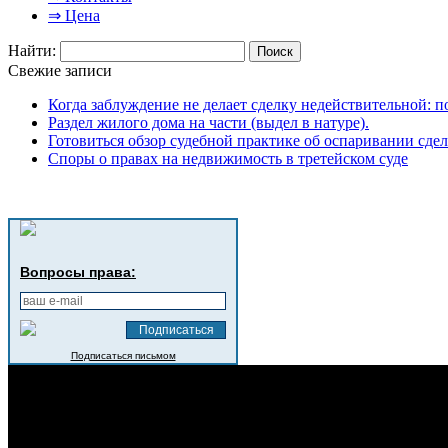
⇒ Цена
Найти:
Свежие записи
Когда заблуждение не делает сделку недействительной: 
Раздел жилого дома на части (выдел в натуре).
Готовиться обзор судебной практике об оспаривании сде
Споры о правах на недвижимость в третейском суде
Вопросы права:
Подписаться письмом