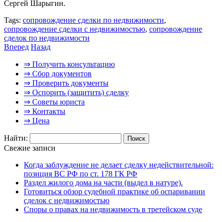
Сергей Шарыгин.
Tags:
сопровождение сделки по недвижимости
,
сопровождение сделки с недвижимостью
,
сопровождение
сделок по недвижимости
Вперед
Назад
⇒ Получить консультацию
⇒ Сбор документов
⇒ Проверить документы
⇒ Оспорить (защитить) сделку
⇒ Советы юриста
⇒ Контакты
⇒ Цена
Найти:
Свежие записи
Когда заблуждение не делает сделку недействительной:
позиция ВС РФ по ст. 178 ГК РФ
Раздел жилого дома на части (выдел в натуре).
Готовиться обзор судебной практике об оспаривании
сделок с недвижимостью
Споры о правах на недвижимость в третейском суде