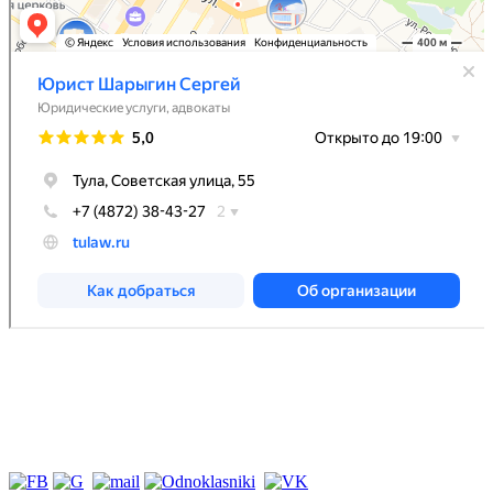
Индивидуальный предприниматель Шарыгин Сергей
Иванович, ИНН 711801868942, ЕГРИП 309715411400169,
оказываю юридические услуги в порядке, определенном
Гражданским законодательством РФ