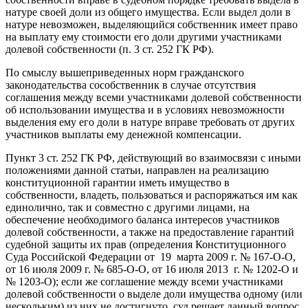
натуре своей доли из общего имущества. Если выдел доли в
натуре невозможен, выделяющийся собственник имеет право
на выплату ему стоимости его доли другими участниками
долевой собственности (п. 3 ст. 252 ГК РФ).
По смыслу вышеприведенных норм гражданского
законодательства сособственник в случае отсутствия
соглашения между всеми участниками долевой собственности
об использовании имущества и в условиях невозможности
выделения ему его доли в натуре вправе требовать от других
участников выплаты ему денежной компенсации.
Пункт 3 ст. 252 ГК РФ, действующий во взаимосвязи с иными
положениями данной статьи, направлен на реализацию
конституционной гарантии иметь имущество в
собственности, владеть, пользоваться и распоряжаться им как
единолично, так и совместно с другими лицами, на
обеспечение необходимого баланса интересов участников
долевой собственности, а также на предоставление гарантий
судебной защиты их прав (определения Конституционного
Суда Российской Федерации от 19 марта 2009 г. № 167-О-О,
от 16 июля 2009 г. № 685-О-О, от 16 июля 2013 г. № 1202-О и
№ 1203-О); если же соглашение между всеми участниками
долевой собственности о выделе доли имущества одному (или
нескольким) из них не достигнуто, суд решает данный вопрос