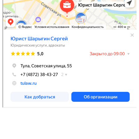
Индивидуальный предприниматель Шарыгин Сергей
Иванович, ИНН 711801868942, ЕГРИП 309715411400169,
оказываю юридические услуги в порядке, определенном