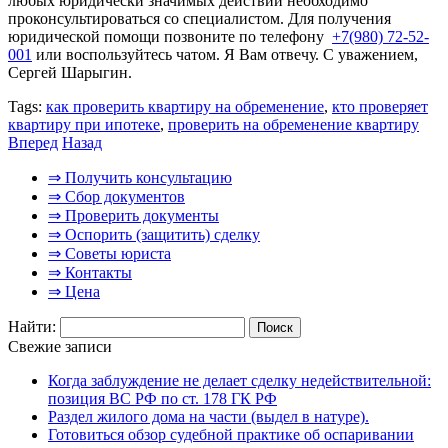
любых юридически значимых действий необходимо
проконсультироваться со специалистом. Для получения
юридической помощи позвоните по телефону
+7(980) 72-52-
001
или воспользуйтесь чатом. Я Вам отвечу. С уважением,
Сергей Шарыгин.
Tags:
как проверить квартиру на обременение
,
кто проверяет
квартиру при ипотеке
,
проверить на обременение квартиру
Вперед
Назад
⇒ Получить консультацию
⇒ Сбор документов
⇒ Проверить документы
⇒ Оспорить (защитить) сделку
⇒ Советы юриста
⇒ Контакты
⇒ Цена
Найти:
Свежие записи
Когда заблуждение не делает сделку недействительной:
позиция ВС РФ по ст. 178 ГК РФ
Раздел жилого дома на части (выдел в натуре).
Готовиться обзор судебной практике об оспаривании